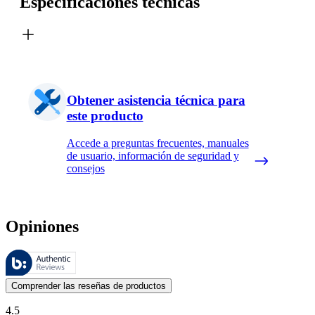
Especificaciones técnicas
Obtener asistencia técnica para
este producto
Accede a preguntas frecuentes, manuales
de usuario, información de seguridad y
consejos
Opiniones
Estas reseñas las gestiona Bazaarvoice y cumplen con la política de au
Las opiniones de los clientes en forma de reseñas de productos y calif
Comprender las reseñas de productos
4.5