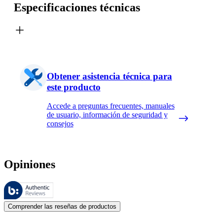
Especificaciones técnicas
Obtener asistencia técnica para
este producto
Accede a preguntas frecuentes, manuales
de usuario, información de seguridad y
consejos
Opiniones
Estas reseñas las gestiona Bazaarvoice y cumplen con la política de au
Las opiniones de los clientes en forma de reseñas de productos y calif
Comprender las reseñas de productos