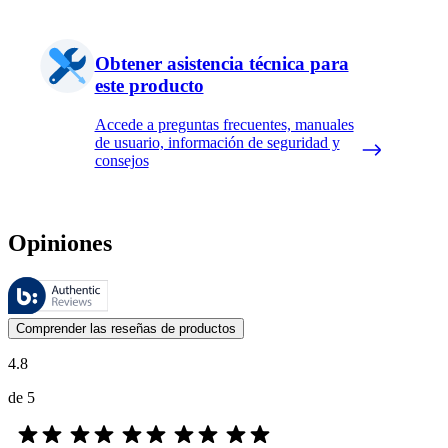
Obtener asistencia técnica para
este producto
Accede a preguntas frecuentes, manuales
de usuario, información de seguridad y
consejos
Opiniones
Estas reseñas las gestiona Bazaarvoice y cumplen con la política de au
Las opiniones de los clientes en forma de reseñas de productos y calif
Comprender las reseñas de productos
4.8
de 5