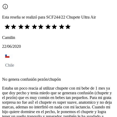
Esta reseña se realizó para SCF244/22 Chupete Ultra Air
Camilin
22/06/2020
Chile
No genera confusión pezón/chupón
Estaba un poco reacia al utilizar chupete con mi bebe de 1 mes ya
que doy pecho y tenia miedo que se generara confusión (chupete y
el pezón) que es muy común en bebes tan pequeños. Para mi grata
sorpresa no fue así! el chupete es super suave, anatomico y no deja
marcas, ademas no interfirió en nada con mi lactancia. Cuando mi
hijo quiere dormirse en el pecho, le ponemos el chupete y logra
tener un sueño tranquilo y reparador. también le ha ayudado a