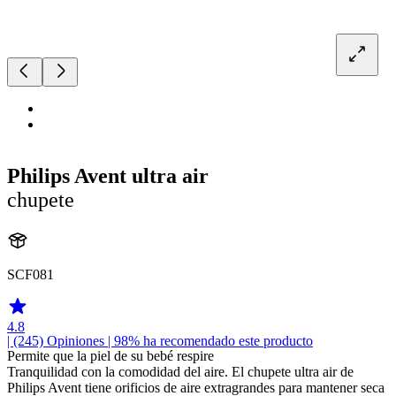
Philips Avent ultra air
chupete
SCF081
4.8
| (245)
Opiniones
| 98% ha recomendado este producto
Permite que la piel de su bebé respire
Tranquilidad con la comodidad del aire. El chupete ultra air de
Philips Avent tiene orificios de aire extragrandes para mantener seca