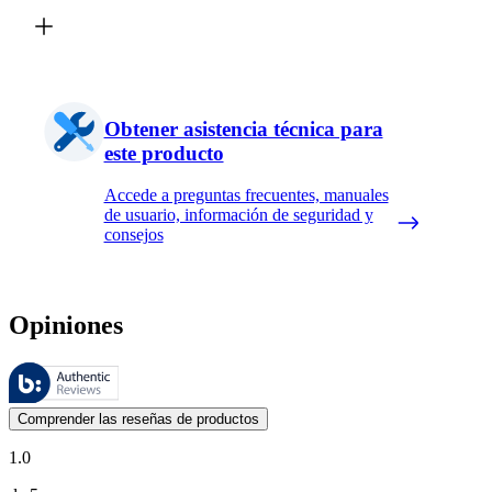
Obtener asistencia técnica para
este producto
Accede a preguntas frecuentes, manuales
de usuario, información de seguridad y
consejos
Opiniones
Estas reseñas las gestiona Bazaarvoice y cumplen con la política de au
Las opiniones de los clientes en forma de reseñas de productos y calif
Comprender las reseñas de productos
1.0