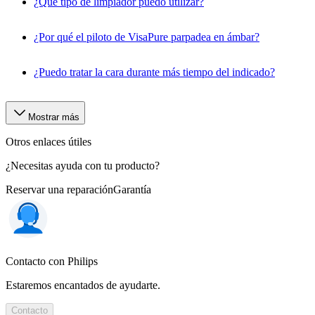
¿Qué tipo de limpiador puedo utilizar?
¿Por qué el piloto de VisaPure parpadea en ámbar?
¿Puedo tratar la cara durante más tiempo del indicado?
Mostrar más
Otros enlaces útiles
¿Necesitas ayuda con tu producto?
Reservar una reparación
Garantía
Contacto con Philips
Estaremos encantados de ayudarte.
Contacto