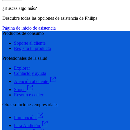
¿Buscas algo más?
Descubre todas las opciones de asistencia de Philips
Página de inicio de asistencia
Productos de consumo
Soporte al cliente
Registra tu producto
Profesionales de la salud
Explorar
Contacto y ayuda
Atención al cliente
Shops
Resource center
Otras soluciones empresariales
Iluminación
Para Audición