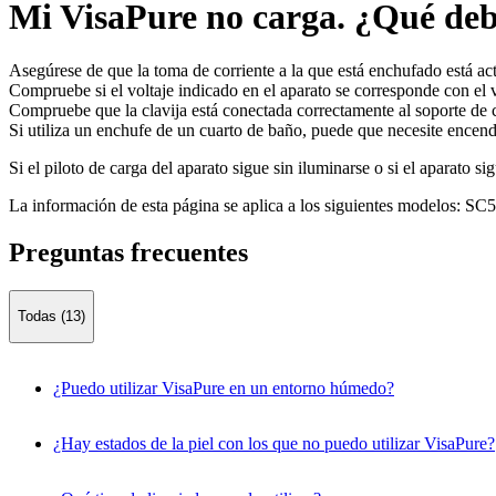
Mi VisaPure no carga. ¿Qué de
Asegúrese de que la toma de corriente a la que está enchufado está act
Compruebe si el voltaje indicado en el aparato se corresponde con el v
Compruebe que la clavija está conectada correctamente al soporte de 
Si utiliza un enchufe de un cuarto de baño, puede que necesite encende
Si el piloto de carga del aparato sigue sin iluminarse o si el aparato s
La información de esta página se aplica a los siguientes modelos:
SC5
Preguntas frecuentes
Todas (13)
¿Puedo utilizar VisaPure en un entorno húmedo?
¿Hay estados de la piel con los que no puedo utilizar VisaPure?