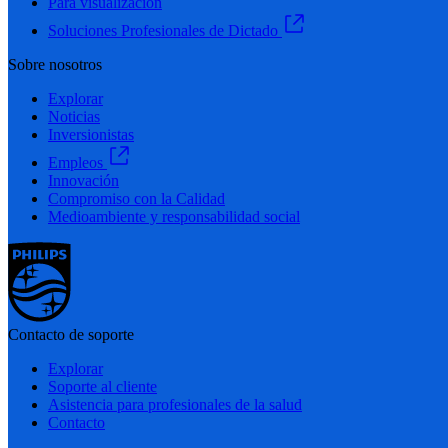
Para visualización
Soluciones Profesionales de Dictado
Sobre nosotros
Explorar
Noticias
Inversionistas
Empleos
Innovación
Compromiso con la Calidad
Medioambiente y responsabilidad social
Contacto de soporte
Explorar
Soporte al cliente
Asistencia para profesionales de la salud
Contacto