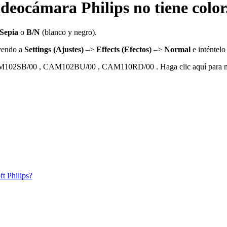
deocámara Philips no tiene color
Sepia
o
B/N
(blanco y negro).
 yendo a
Settings (Ajustes)
–>
Effects (Efectos)
–>
Normal
e inténtelo
102SB/00
,
CAM102BU/00
,
CAM110RD/00
.
Haga clic aquí para
t Philips?