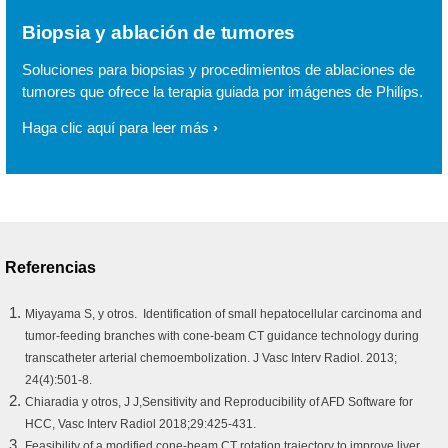
Biopsia y ablación de tumores
Soluciones para biopsias y procedimientos de ablaciones de
tumores que ofrece la terapia guiada por imágenes de Philips.
Haga clic aquí para leer más
Referencias
Miyayama S, y otros. Identification of small hepatocellular carcinoma and
tumor-feeding branches with cone-beam CT guidance technology during
transcatheter arterial chemoembolization. J Vasc Interv Radiol. 2013;
24(4):501-8.
Chiaradia y otros, J J,Sensitivity and Reproducibility of AFD Software for
HCC, Vasc Interv Radiol 2018;29:425-431.
Feasibility of a modified cone-beam CT rotation trajectory to improve liver