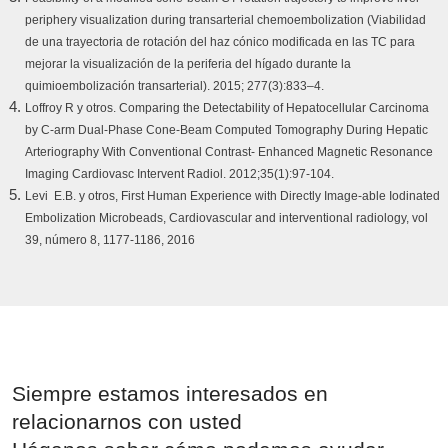
periphery visualization during transarterial chemoembolization (Viabilidad
de una trayectoria de rotación del haz cónico modificada en las TC para
mejorar la visualización de la periferia del hígado durante la
quimioembolización transarterial). 2015; 277(3):833–4.
Loffroy R y otros. Comparing the Detectability of Hepatocellular Carcinoma
by C-arm Dual-Phase Cone-Beam Computed Tomography During Hepatic
Arteriography With Conventional Contrast- Enhanced Magnetic Resonance
Imaging Cardiovasc Intervent Radiol. 2012;35(1):97-104.
Levi E.B. y otros, First Human Experience with Directly Image-able Iodinated
Embolization Microbeads, Cardiovascular and interventional radiology, vol
39, número 8, 1177-1186, 2016
Siempre estamos interesados en
relacionarnos con usted