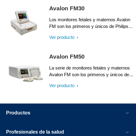
frecuencias cardíacas fetal y materna por
Avalon FM30
separado para mejorar la confiabilidad del
diagnóstico.
Los monitores fetales y maternos Avalon
FM son los primeros y únicos de Philips
en ofrecer la detección automática de
Ver producto
coincidencias (verificación de canal
cruzado) utilizando Smart Pulse, que
miden las frecuencias cardíacas fetal y
Avalon FM50
materna por separado para mejorar la
confiabilidad del diagnóstico.
La serie de monitores fetales y maternos
Avalon FM son los primeros y únicos de
Philips en ofrecer la detección automática
Ver producto
de coincidencia (verificación de canal
cruzado) utilizando Smart Pulse, que
miden las frecuencias cardíacas fetal y
materna por separado, lo que mejora la
Productos
confiabilidad del diagnóstico.
Profesionales de la salud