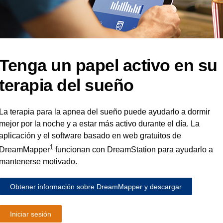
Tenga un papel activo en su
terapia del sueño
La terapia para la apnea del sueño puede ayudarlo a dormir
mejor por la noche y a estar más activo durante el día. La
aplicación y el software basado en web gratuitos de
1
DreamMapper
funcionan con DreamStation para ayudarlo a
mantenerse motivado.
Obtener información sobre DreamMapper y descargar
Iniciar sesión