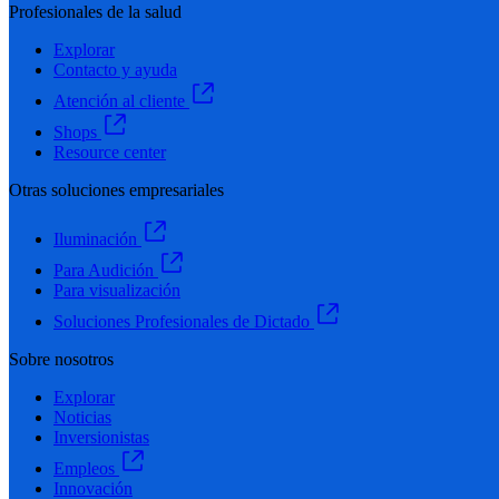
Profesionales de la salud
Explorar
Contacto y ayuda
Atención al cliente
Shops
Resource center
Otras soluciones empresariales
Iluminación
Para Audición
Para visualización
Soluciones Profesionales de Dictado
Sobre nosotros
Explorar
Noticias
Inversionistas
Empleos
Innovación