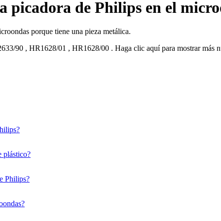
 la picadora de Philips en el micr
microondas porque tiene una pieza metálica.
633/90
,
HR1628/01
,
HR1628/00
.
Haga clic aquí para mostrar más 
hilips?
 plástico?
e Philips?
croondas?