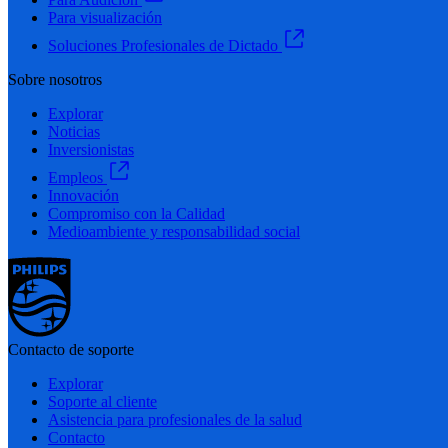
Para visualización
Soluciones Profesionales de Dictado
Sobre nosotros
Explorar
Noticias
Inversionistas
Empleos
Innovación
Compromiso con la Calidad
Medioambiente y responsabilidad social
Contacto de soporte
Explorar
Soporte al cliente
Asistencia para profesionales de la salud
Contacto