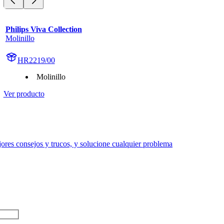
Philips Viva Collection
Molinillo
HR2219/00
Molinillo
Ver producto
res consejos y trucos, y solucione cualquier problema