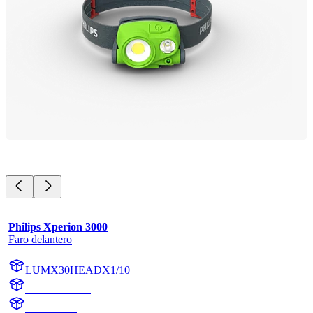
Philips Xperion 3000
Faro delantero
LUMX30HEADX1/10
X30HEADX1
X30HEAD