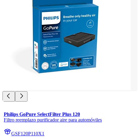
Philips GoPure SelectFilter Plus 120
Filtro reemplazo purificador aire para automóviles
GSF120P110X1