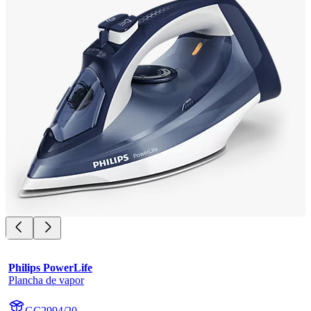
Philips PowerLife
Plancha de vapor
GC2994/20