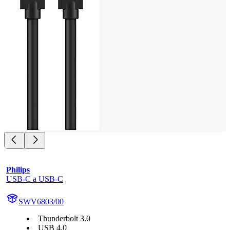
Philips
USB-C a USB-C
SWV6803/00
Thunderbolt 3.0
USB 4.0