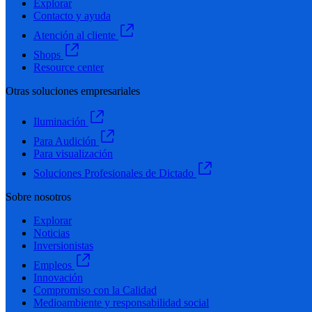
Explorar
Contacto y ayuda
Atención al cliente
Shops
Resource center
Otras soluciones empresariales
Iluminación
Para Audición
Para visualización
Soluciones Profesionales de Dictado
Sobre nosotros
Explorar
Noticias
Inversionistas
Empleos
Innovación
Compromiso con la Calidad
Medioambiente y responsabilidad social