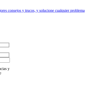
res consejos y trucos, y solucione cualquier problema
cias y
e