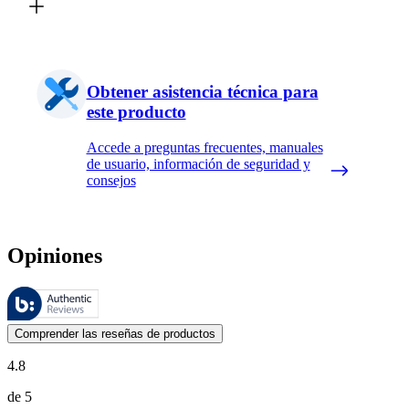
Obtener asistencia técnica para
este producto
Accede a preguntas frecuentes, manuales
de usuario, información de seguridad y
consejos
Opiniones
Estas reseñas las gestiona Bazaarvoice y cumplen con la política de au
Las opiniones de los clientes en forma de reseñas de productos y calif
Comprender las reseñas de productos
4.8
de 5