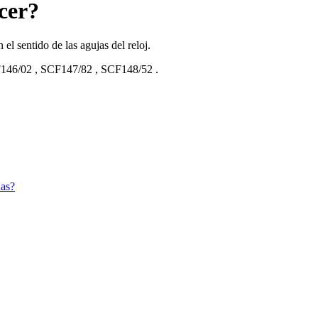
cer?
l sentido de las agujas del reloj.
146/02
,
SCF147/82
,
SCF148/52
.
das?