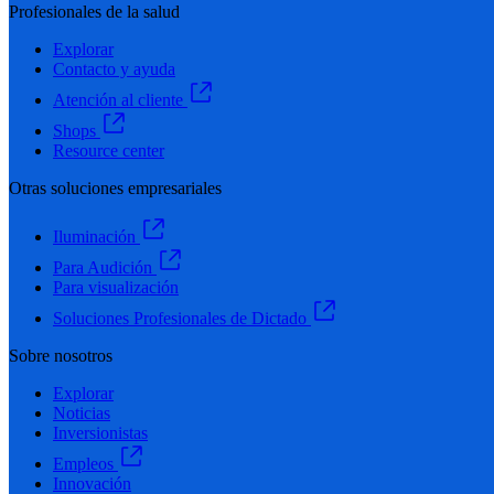
Profesionales de la salud
Explorar
Contacto y ayuda
Atención al cliente
Shops
Resource center
Otras soluciones empresariales
Iluminación
Para Audición
Para visualización
Soluciones Profesionales de Dictado
Sobre nosotros
Explorar
Noticias
Inversionistas
Empleos
Innovación