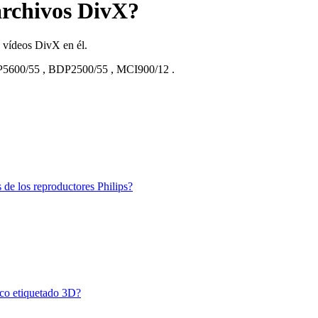
archivos DivX?
e vídeos DivX en él.
5600/55
,
BDP2500/55
,
MCI900/12
.
 de los reproductores Philips?
sco etiquetado 3D?