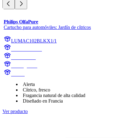
Philips OlfaPure
Cartucho para automóviles: Jardín de cítricos
LUMAC102BLKX1/1
AC102BLKX1
AC102BLK
Citrus garden
Aroma
Alerta
Cítrico, fresco
Fragancia natural de alta calidad
Diseñado en Francia
Ver producto