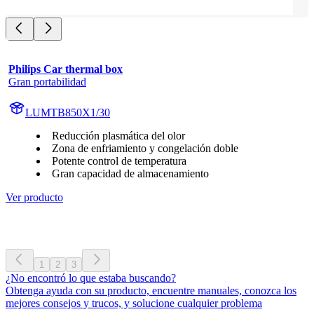
Philips Car thermal box
Gran portabilidad
LUMTB850X1/30
Reducción plasmática del olor
Zona de enfriamiento y congelación doble
Potente control de temperatura
Gran capacidad de almacenamiento
Ver producto
1
2
3
¿No encontró lo que estaba buscando?
Obtenga ayuda con su producto, encuentre manuales, conozca los
mejores consejos y trucos, y solucione cualquier problema