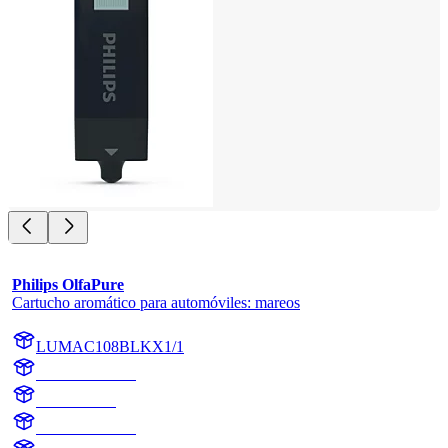
Philips OlfaPure
Cartucho aromático para automóviles: mareos
LUMAC108BLKX1/1
AC108BLKX1
AC108BLK
motion sickness