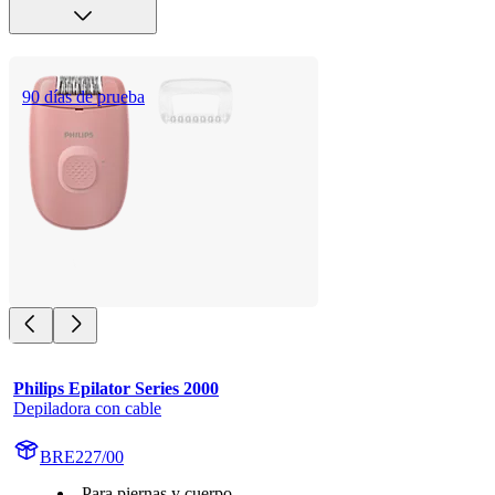
90 días de prueba
Philips Epilator Series 2000
Depiladora con cable
BRE227/00
Para piernas y cuerpo