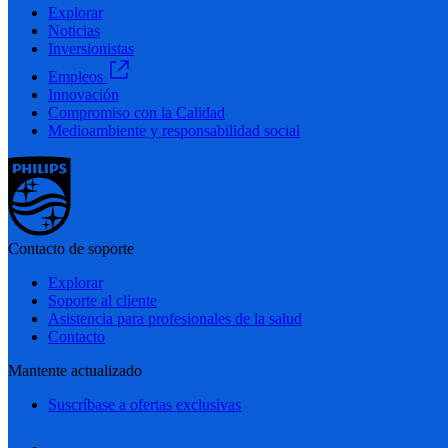
Explorar
Noticias
Inversionistas
Empleos
Innovación
Compromiso con la Calidad
Medioambiente y responsabilidad social
Contacto de soporte
Explorar
Soporte al cliente
Asistencia para profesionales de la salud
Contacto
Mantente actualizado
Suscríbase a ofertas exclusivas