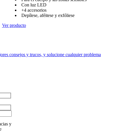
Con luz LED
+4 accesorios
Depílese, aféitese y exfóliese
Ver producto
res consejos y trucos, y solucione cualquier problema
cias y
e