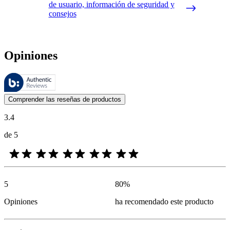
de usuario, información de seguridad y
consejos
Opiniones
Estas reseñas las gestiona Bazaarvoice y cumplen con la política de au
Las opiniones de los clientes en forma de reseñas de productos y calif
Comprender las reseñas de productos
3.4
de 5
5
80
%
Opiniones
ha recomendado este producto