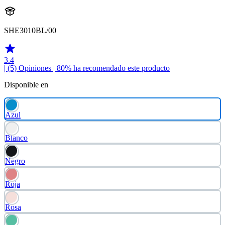
SHE3010BL/00
3.4
| (5)
Opiniones
| 80% ha recomendado este producto
Disponible en
Azul
Blanco
Negro
Roja
Rosa