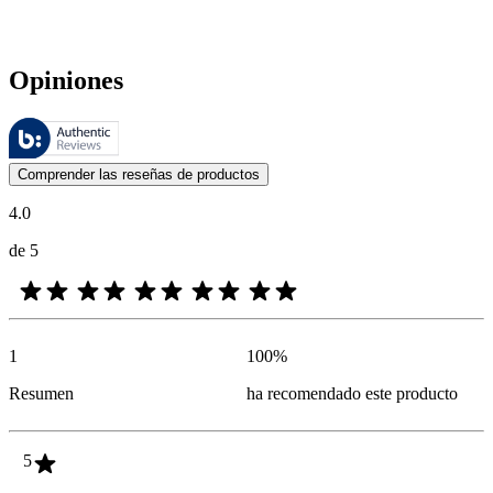
Opiniones
Estas reseñas las gestiona Bazaarvoice y cumplen con la política de au
Las opiniones de los clientes en forma de reseñas de productos y calif
Comprender las reseñas de productos
4.0
de 5
1
100
%
Resumen
ha recomendado este producto
5