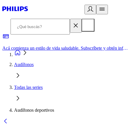
Acá comienza un estilo de vida saludable. Subscríbete y obtén información de primera mano
Audífonos
Todas las series
Audífonos deportivos