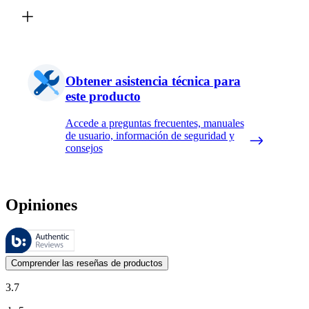
Obtener asistencia técnica para
este producto
Accede a preguntas frecuentes, manuales
de usuario, información de seguridad y
consejos
Opiniones
Estas reseñas las gestiona Bazaarvoice y cumplen con la política de au
Las opiniones de los clientes en forma de reseñas de productos y calif
Comprender las reseñas de productos
3.7