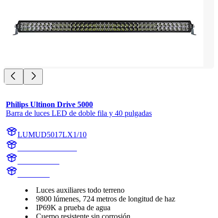
Philips Ultinon Drive 5000
Barra de luces LED de doble fila y 40 pulgadas
LUMUD5017LX1/10
LUMUD5017LX1
UD5017LX1
UD5017L
Luces auxiliares todo terreno
9800 lúmenes, 724 metros de longitud de haz
IP69K a prueba de agua
Cuerpo resistente sin corrosión