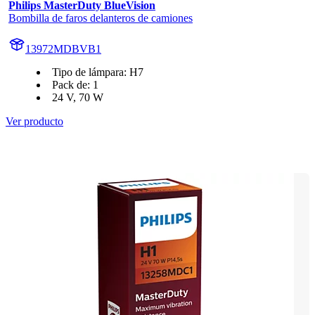
Philips MasterDuty BlueVision
Bombilla de faros delanteros de camiones
13972MDBVB1
Tipo de lámpara: H7
Pack de: 1
24 V, 70 W
Ver producto