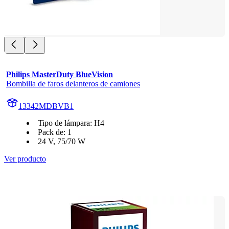
Philips MasterDuty BlueVision
Bombilla de faros delanteros de camiones
13342MDBVB1
Tipo de lámpara: H4
Pack de: 1
24 V, 75/70 W
Ver producto