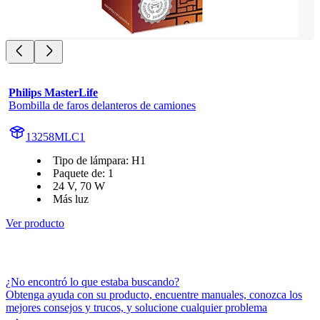
Philips MasterLife
Bombilla de faros delanteros de camiones
13258MLC1
Tipo de lámpara: H1
Paquete de: 1
24 V, 70 W
Más luz
Ver producto
¿No encontró lo que estaba buscando?
Obtenga ayuda con su producto, encuentre manuales, conozca los
mejores consejos y trucos, y solucione cualquier problema