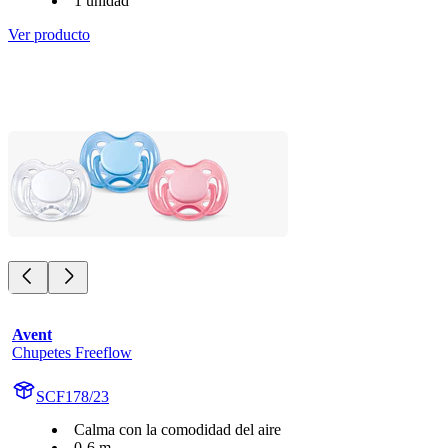
1 unidad
Ver producto
Avent
Chupetes Freeflow
SCF178/23
Calma con la comodidad del aire
0-6 m