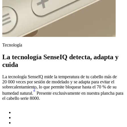
Tecnología
T
La tecnología SenseIQ detecta, adapta y
cuida
C
s
La tecnología SenseIQ mide la temperatura de tu cabello más de
m
20 000 veces por sesión de modelado y se adapta para evitar el
n
sobrecalentamiento, lo que permite bloquear hasta el 70 % de su
2
humedad natural.
Presente exclusivamente en nuestra plancha para
el cabello serie 8000.