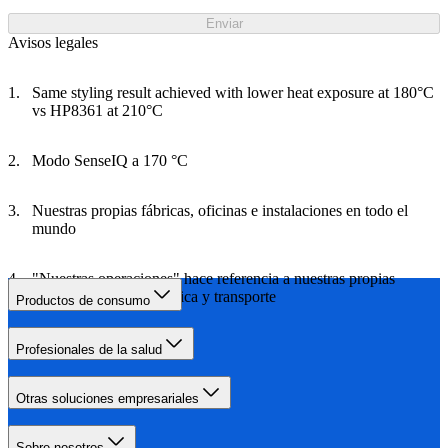
Enviar
Avisos legales
Same styling result achieved with lower heat exposure at 180°C
vs HP8361 at 210°C
Modo SenseIQ a 170 °C
Nuestras propias fábricas, oficinas e instalaciones en todo el
mundo
"Nuestras operaciones" hace referencia a nuestras propias
fábricas, oficinas, logística y transporte
Productos de consumo
Profesionales de la salud
Otras soluciones empresariales
Sobre nosotros