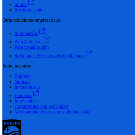
Shops
Resource center
Otras soluciones empresariales
Iluminación
Para Audición
Para visualización
Soluciones Profesionales de Dictado
Sobre nosotros
Explorar
Noticias
Inversionistas
Empleos
Innovación
Compromiso con la Calidad
Medioambiente y responsabilidad social