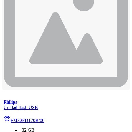
Philips
Unidad flash USB
FM32FD170B/00
32 GB