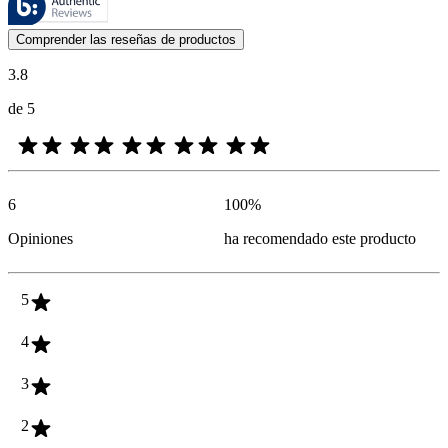
Las opiniones de los clientes en forma de reseñas de productos y calif
Comprender las reseñas de productos
3.8
de 5
6
100
%
Opiniones
ha recomendado este producto
5
4
3
2