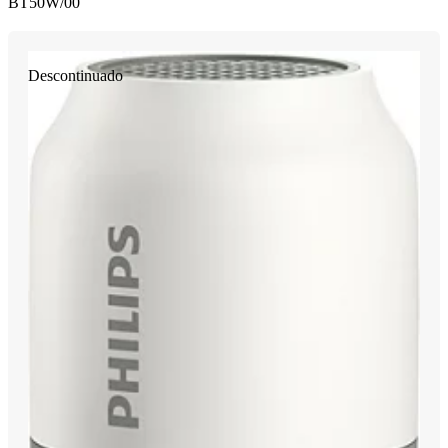
BT50W/00
Descontinuado