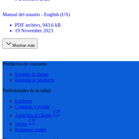
Manual del usuario - English (US)
PDF
archivo
, 943.6 kB
19 November 2023
Mostrar más
Productos de consumo
Soporte al cliente
Registra tu producto
Profesionales de la salud
Explorar
Contacto y ayuda
Atención al cliente
Shops
Resource center