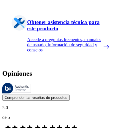
Obtener asistencia técnica para
este producto
Accede a preguntas frecuentes, manuales
de usuario, información de seguridad y
consejos
Opiniones
Estas reseñas las gestiona Bazaarvoice y cumplen con la política de au
Las opiniones de los clientes en forma de reseñas de productos y calif
Comprender las reseñas de productos
5.0
de 5