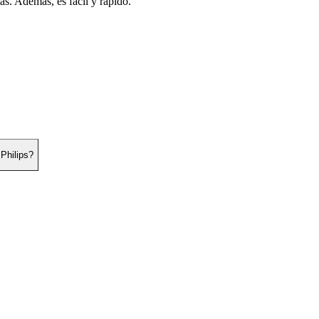
s. Además, es fácil y rápido.
 Philips?