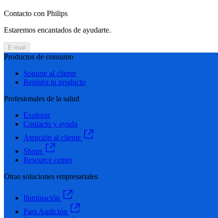
Contacto con Philips
Estaremos encantados de ayudarte.
E-mail
Productos de consumo
Soporte al cliente
Registra tu producto
Profesionales de la salud
Explorar
Contacto y ayuda
Atención al cliente
Shops
Resource center
Otras soluciones empresariales
Iluminación
Para Audición