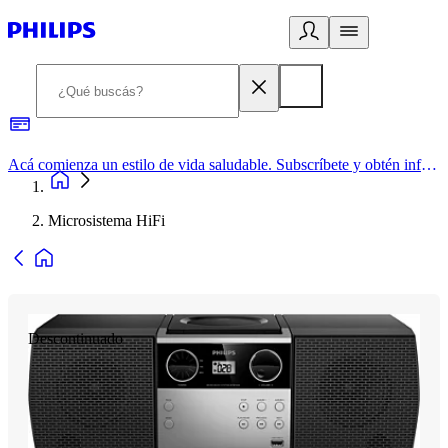
Acá comienza un estilo de vida saludable. Subscríbete y obtén información de primera mano
Microsistema HiFi
Descontinuado