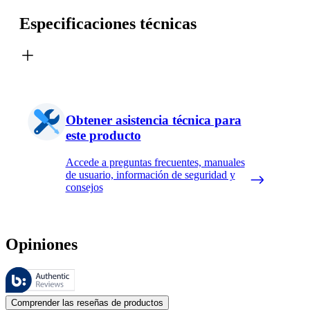
Especificaciones técnicas
Obtener asistencia técnica para
este producto
Accede a preguntas frecuentes, manuales
de usuario, información de seguridad y
consejos
Opiniones
Estas reseñas las gestiona Bazaarvoice y cumplen con la política de au
Las opiniones de los clientes en forma de reseñas de productos y calif
Comprender las reseñas de productos