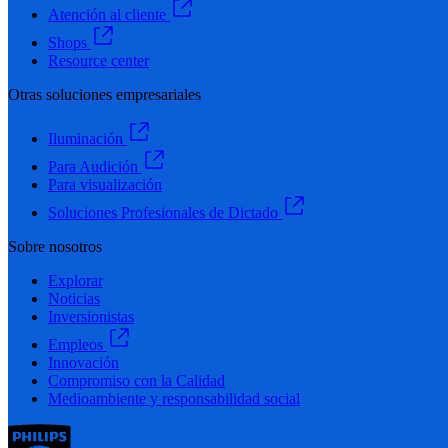
Atención al cliente
Shops
Resource center
Otras soluciones empresariales
Iluminación
Para Audición
Para visualización
Soluciones Profesionales de Dictado
Sobre nosotros
Explorar
Noticias
Inversionistas
Empleos
Innovación
Compromiso con la Calidad
Medioambiente y responsabilidad social