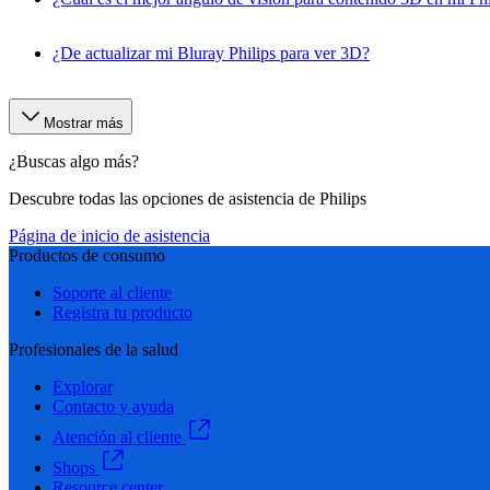
¿De actualizar mi Bluray Philips para ver 3D?
Mostrar más
¿Buscas algo más?
Descubre todas las opciones de asistencia de Philips
Página de inicio de asistencia
Productos de consumo
Soporte al cliente
Registra tu producto
Profesionales de la salud
Explorar
Contacto y ayuda
Atención al cliente
Shops
Resource center