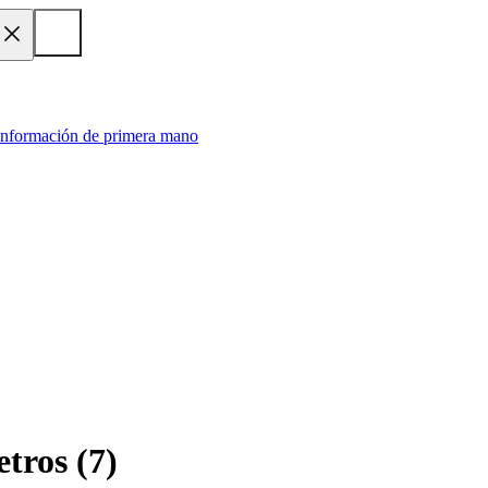
 información de primera mano
etros
(
7
)