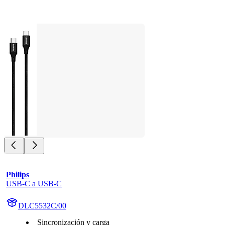
Philips
USB-C a USB-C
DLC5532C/00
Sincronización y carga