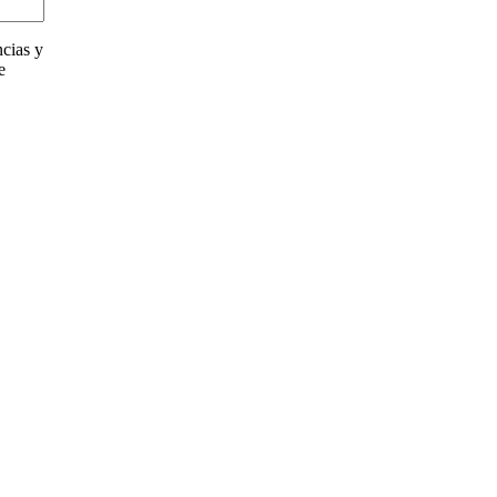
cias y
e