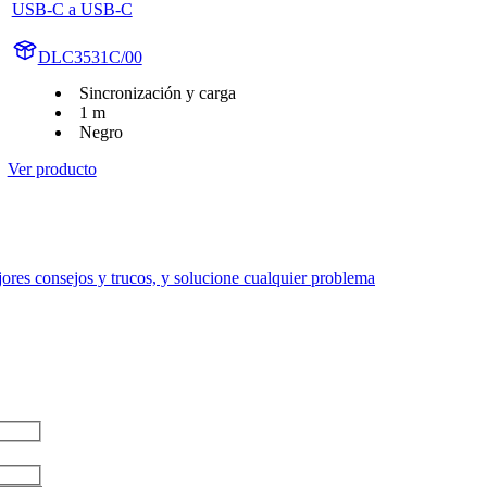
USB-C a USB-C
DLC3531C/00
Sincronización y carga
1 m
Negro
Ver producto
res consejos y trucos, y solucione cualquier problema