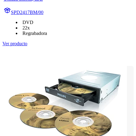
SPD2417BM/00
DVD
22x
Regrabadora
Ver producto