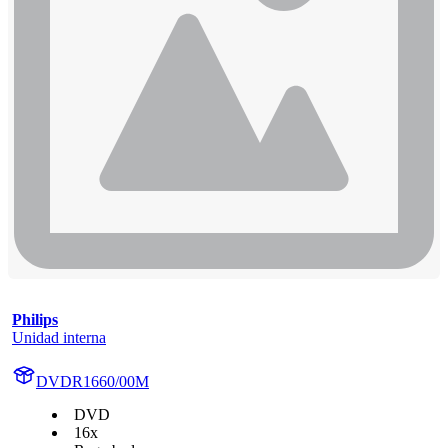
Philips
Unidad interna
DVDR1660/00M
DVD
16x