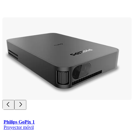
Philips GoPix 1
Proyector móvil