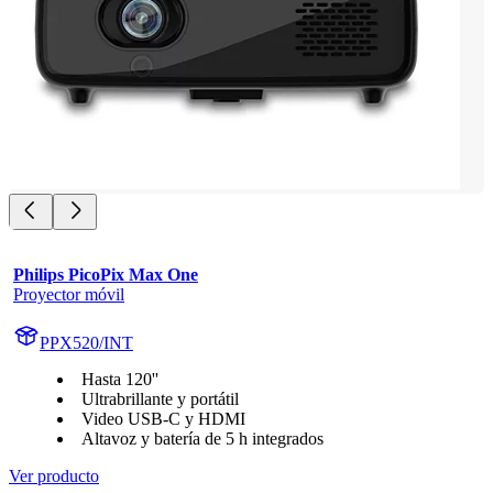
Philips PicoPix Max One
Proyector móvil
PPX520/INT
Hasta 120''
Ultrabrillante y portátil
Video USB-C y HDMI
Altavoz y batería de 5 h integrados
Ver producto