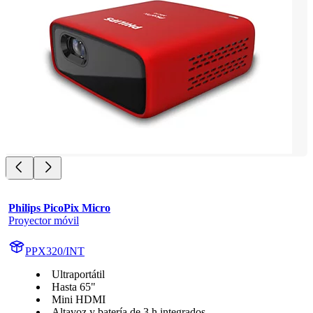
Philips PicoPix Micro
Proyector móvil
PPX320/INT
Ultraportátil
Hasta 65"
Mini HDMI
Altavoz y batería de 3 h integrados