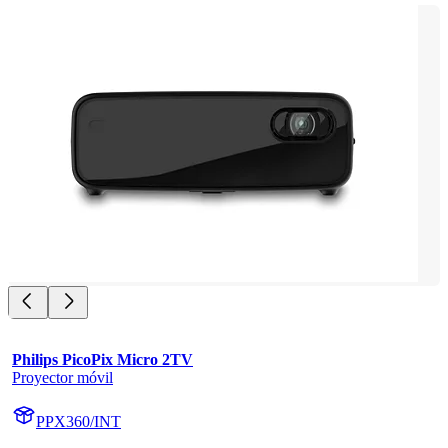
Philips PicoPix Micro 2TV
Proyector móvil
PPX360/INT