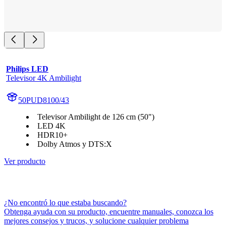
Philips LED
Televisor 4K Ambilight
50PUD8100/43
Televisor Ambilight de 126 cm (50")
LED 4K
HDR10+
Dolby Atmos y DTS:X
Ver producto
¿No encontró lo que estaba buscando?
Obtenga ayuda con su producto, encuentre manuales, conozca los
mejores consejos y trucos, y solucione cualquier problema