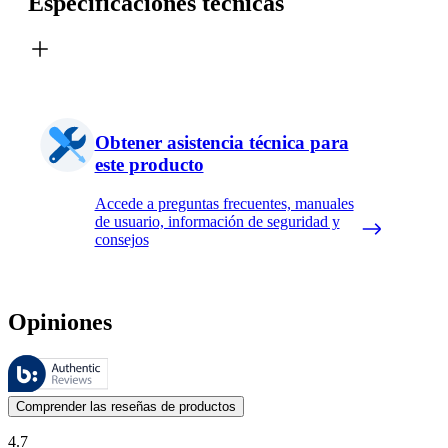
Especificaciones técnicas
Obtener asistencia técnica para
este producto
Accede a preguntas frecuentes, manuales
de usuario, información de seguridad y
consejos
Opiniones
Estas reseñas las gestiona Bazaarvoice y cumplen con la política de au
Las opiniones de los clientes en forma de reseñas de productos y calif
Comprender las reseñas de productos
4.7