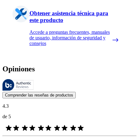
Obtener asistencia técnica para
este producto
Accede a preguntas frecuentes, manuales
de usuario, información de seguridad y
consejos
Opiniones
Estas reseñas las gestiona Bazaarvoice y cumplen con la política de au
Las opiniones de los clientes en forma de reseñas de productos y calif
Comprender las reseñas de productos
4.3
de 5