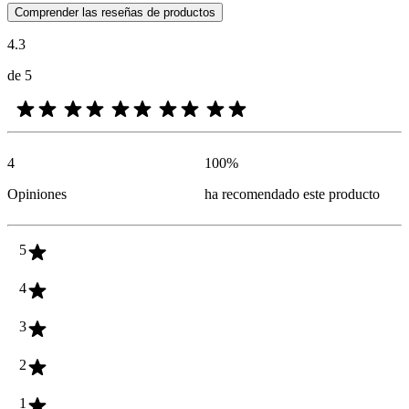
Las opiniones de los clientes en forma de reseñas de productos y calif
Comprender las reseñas de productos
4.3
de 5
4
100
%
Opiniones
ha recomendado este producto
5
4
3
2
1